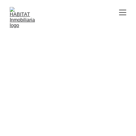
ASESORIA HABITAT.
Chatear
Llamar
+52 477 846 7290