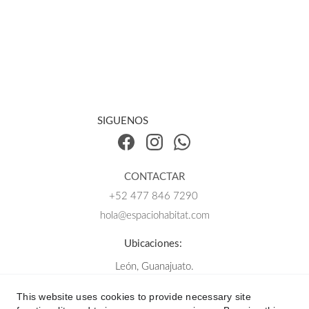
SIGUENOS
CONTACTAR
+52 47
7 846 7290 
hola@espaciohabitat.co
m
Ubicaciones: 
León, Guanajuato.
Valle de Bravo, Edo. Méx.
This website uses cookies to provide necessary site