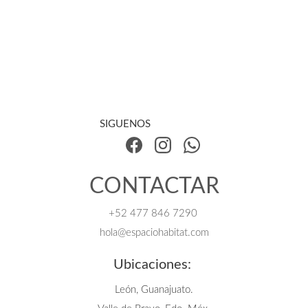
SIGUENOS
CONTACTAR
+52 47
7 846 7290 
hola@espaciohabitat.co
m
Ubicaciones: 
León, Guanajuato.