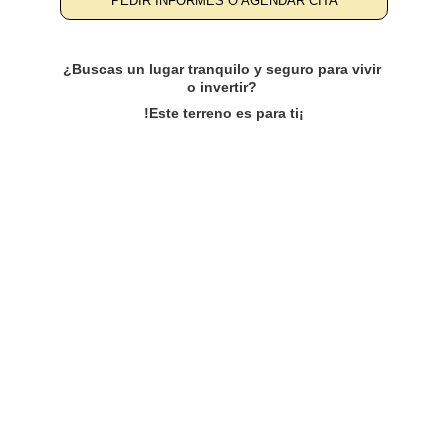
PEDIR INFORMES O AGENDAR CITA
¿Buscas un lugar tranquilo y seguro para vivir 
o invertir? 
!Este terreno es para ti¡