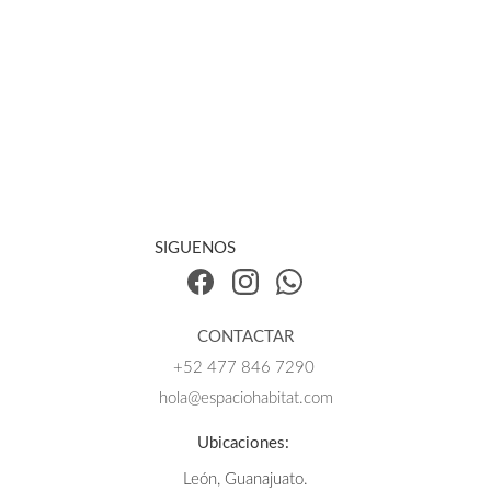
SIGUENOS
CONTACTAR
+52 47
7 846 7290 
hola@espaciohabitat.co
m
Ubicaciones: 
León, Guanajuato.